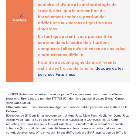
scolaire et d'aide à la méthodologie de
travail, ainsi que la prévention du
harcèlement scolaire, gestion des
addictions aux écrans et gestion des
émotions.
En tant que parent, vous pouvez être
soutenu dans le cadre de situations
complexes telles qu'un divorce ou une crise
d'adolescence difficile.
Pour être accompagné dans différents
défis de votre vie de famille,
découvrez les
services Futurness
.
1 - FIDELIA Assistance, entreprise régie par le Code des assurances, immatriculée au
répertoire Sirene sous le numéro 377 768 601, dont le siège social est au 26 quai Carnot –
92210 Saint-Cloud.
Offre partenariat Unéo réservée aux Agents du service public personnel des métiers de la
Défense.
Réduction de 25 % sur le 1er nouveau contrat Auto Pass, Moto Pass, Habitation Domo Pass,
Accidents et Famille ou PJ souscrit entre le 23/04/2026 et le 31/12/2026 inclus. Cette
réduction, attribuée une seule fois, est valable sur le montant de la première année de
cotisation (hors droit d’entrée, frais d’échéance et frais de mensualisation) et n’est pas
cumulable avec toute offre en cours. En cas d’offre spéciale GMF, application de l’offre la