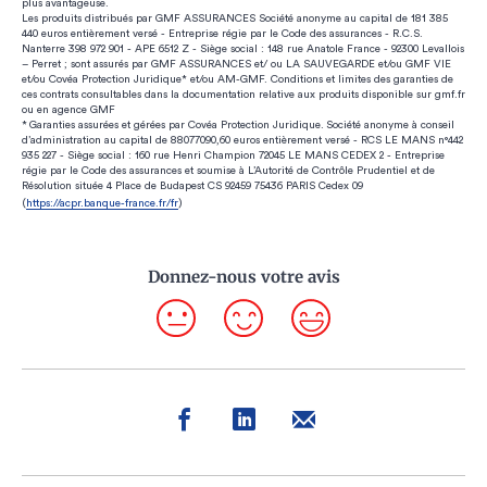
plus avantageuse.
Les produits distribués par GMF ASSURANCES Société anonyme au capital de 181 385
440 euros entièrement versé - Entreprise régie par le Code des assurances - R.C.S.
Nanterre 398 972 901 - APE 6512 Z - Siège social : 148 rue Anatole France - 92300 Levallois
– Perret ; sont assurés par GMF ASSURANCES et/ ou LA SAUVEGARDE et/ou GMF VIE
et/ou Covéa Protection Juridique* et/ou AM-GMF. Conditions et limites des garanties de
ces contrats consultables dans la documentation relative aux produits disponible sur gmf.fr
ou en agence GMF
* Garanties assurées et gérées par Covéa Protection Juridique. Société anonyme à conseil
d’administration au capital de 88077090,60 euros entièrement versé - RCS LE MANS n°442
935 227 - Siège social : 160 rue Henri Champion 72045 LE MANS CEDEX 2 - Entreprise
régie par le Code des assurances et soumise à L’Autorité de Contrôle Prudentiel et de
Résolution située 4 Place de Budapest CS 92459 75436 PARIS Cedex 09
(
https://acpr.banque-france.fr/fr
)
Donnez-nous votre avis