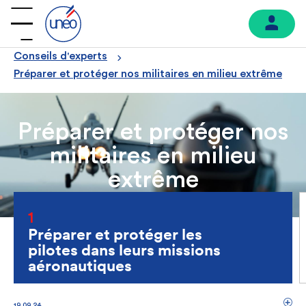
Conseils d'experts
Préparer et protéger nos militaires en milieu extrême
Préparer et protéger nos
militaires en milieu
extrême
1
Préparer et protéger les
pilotes dans leurs missions
aéronautiques
19.09.24