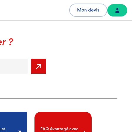
Mon devis
er ?
 et
FAQ Avantagé avec