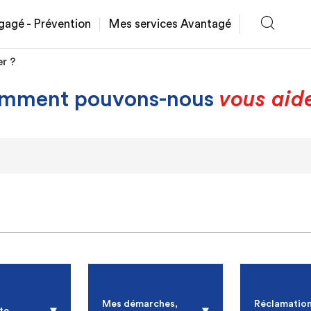
gagé - Prévention
Mes services Avantagé
r ?
mment pouvons-nous
vous aid
Mes démarches,
Réclamation
te