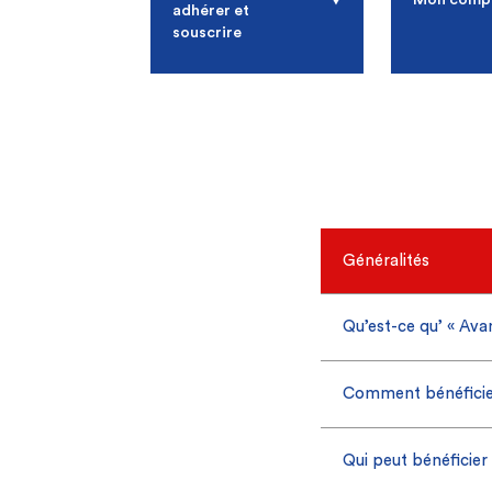
adhérer et
souscrire
Généralités
Qu’est-ce qu’ « Ava
Unéo vous propose 
Comment bénéficier
Découvrez dans le
à des prix négocié
Pour bénéficier de
Qui peut bénéficier
- Vous connecter 