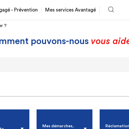
gagé - Prévention
Mes services Avantagé
r ?
mment pouvons-nous
vous aid
Mes démarches,
Réclamation
te