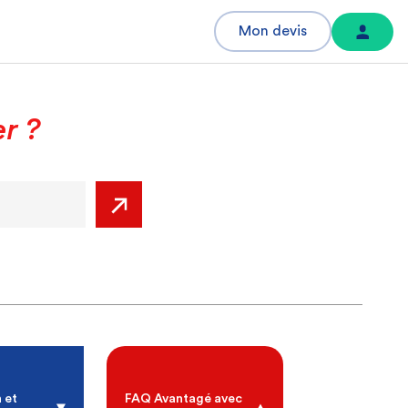
Mon devis
er ?
 et
FAQ Avantagé avec