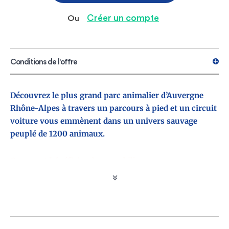
Créer un compte
Ou
Conditions de l'offre
Découvrez le plus grand parc animalier d’Auvergne
Rhône-Alpes à travers un parcours à pied et un circuit
voiture vous emmènent dans un univers sauvage
peuplé de 1200 animaux.
Comment bénéficier de vos e-billets et contremarques
?
Cliquez sur « Se connecter » et renseignez vos
identifiants de connexion à votre espace « Mon Compte
» (si vous n’avez pas de compte cliquez sur « Créer mon