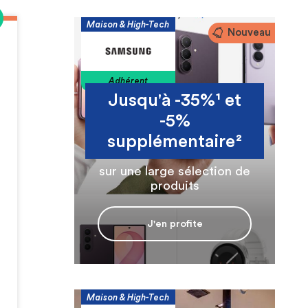
Maison & High-Tech
Nouveau
Adhérent
Jusqu'à -35%¹ et
-5%
supplémentaire²
sur une large sélection de
produits
J'en profite
Maison & High-Tech