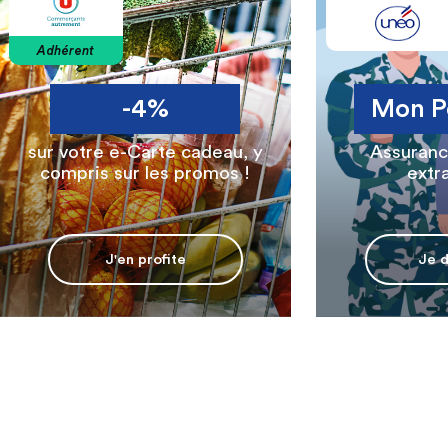
t
-4%
Mon Petit Uné
re e-Carte cadeau, y
Assurance scolaire 
s sur les promos !
extrascolaire
J'en profite
Je découvre