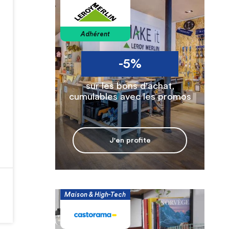
Adhérent
-5%
sur les bons d'achat,
cumulables avec les promos
J'en profite
Maison & High-Tech