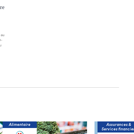
tre
 au
9-
u
re
Assurances &
Services financiers