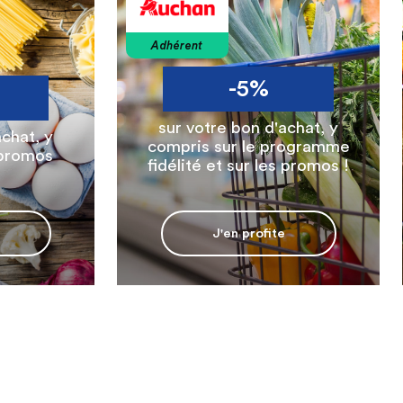
Adhérent
Adhéren
-5%
sur votre bon d'achat, y
sur vot
compris sur le programme
compri
fidélité et sur les promos !
J'en profite