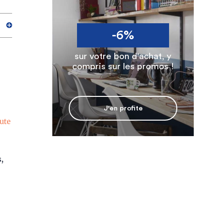
-6%
sur votre bon d'achat, y
compris sur les promos !
J'en profite
aute
,