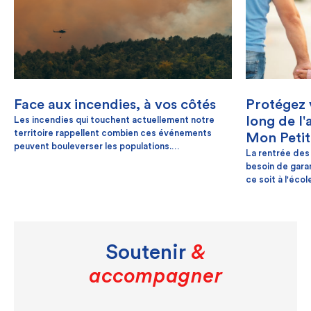
Face aux incendies, à vos côtés
Protégez 
long de l'
Les incendies qui touchent actuellement notre
territoire rappellent combien ces événements
Mon Peti
peuvent bouleverser les populations.
La rentrée des 
Dans ce contexte, Unéo, la CNG et Solidarm
besoin de garan
souhaitent adresser tout leur soutien aux
ce soit à l'éco
personnes touchées et à l'ensemble des
ses activités e
personnes engagées à les combattre, en
l'assurance sco
particulier les militaires, qui œuvrent chaque jour
votre famille, 
avec courage et détermination pour nous
complète et ad
protéger.
1
€ par mois
, ce
Soutenir
&
contre les imp
accompagner
tranquillité d'e